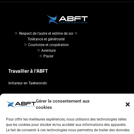
Respect de l'autre et estime de soi
Tolérance et générosité
Courtoisie et coopération
Aventure
Plaisir
Travailler à l'ABFT
Initiateur en Taekwondo
Contact
Gérer le consentement aux
cookies
Association Belge Francophone de Taekwondo
Chaussée de Wavre, 2057 - 1160 Auderghem
Pour offrir les meilleures expériences, nous utilisons des technologies telles
que les cookies pour stocker et/ou accéder aux informations des appareils.
info@abft.be
Le fait de consentir à ces technologies nous permettra de traiter des données
+32 (0)2 347 34 77