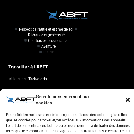
Respect de l'autre et estime de soi
Tolérance et générosité
Courtoisie et coopération
Aventure
Plaisir
Travailler à l'ABFT
Initiateur en Taekwondo
Contact
Gérer le consentement aux
cookies
Association Belge Francophone de Taekwondo
Chaussée de Wavre, 2057 - 1160 Auderghem
Pour offrir les meilleures expériences, nous utilisons des technologies telles
que les cookies pour stocker et/ou accéder aux informations des appareils.
info@abft.be
Le fait de consentir à ces technologies nous permettra de traiter des données
+32 (0)2 347 34 77
telles que le comportement de navigation ou les ID uniques sur ce site. Le fait