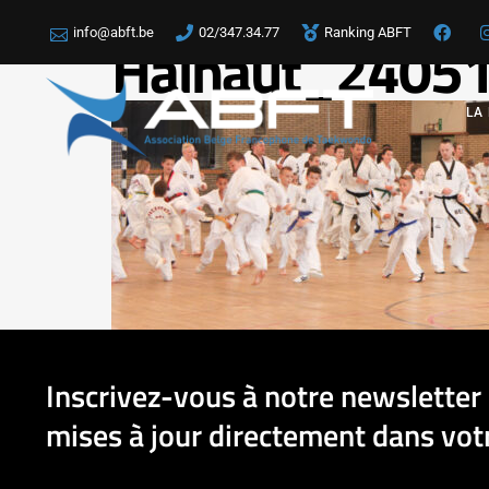
info@abft.be
02/347.34.77
Ranking ABFT
Hainaut_24051
LA
Inscrivez-vous à notre newsletter 
mises à jour directement dans votr