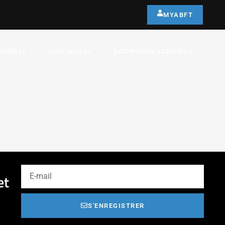
MYABFT
COMBAT
HAUT NIVEAU
DISCIPLINES ASSOCIÉES
et
S'ENREGISTRER