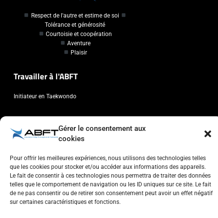
Respect de l'autre et estime de soi
Tolérance et générosité
Courtoisie et coopération
Aventure
Plaisir
Travailler à l'ABFT
Initiateur en Taekwondo
Contact
Gérer le consentement aux
cookies
Association Belge Francophone de Taekwondo
Chaussée de Wavre, 2057 - 1160 Auderghem
Pour offrir les meilleures expériences, nous utilisons des technologies telles
info@abft.be
que les cookies pour stocker et/ou accéder aux informations des appareils.
Le fait de consentir à ces technologies nous permettra de traiter des données
+32 (0)2 347 34 77
telles que le comportement de navigation ou les ID uniques sur ce site. Le fait
de ne pas consentir ou de retirer son consentement peut avoir un effet négatif
sur certaines caractéristiques et fonctions.