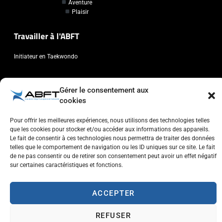
Aventure
Plaisir
Travailler à l'ABFT
Initiateur en Taekwondo
Contact
Gérer le consentement aux
cookies
Association Belge Francophone de Taekwondo
Chaussée de Wavre, 2057 - 1160 Auderghem
Pour offrir les meilleures expériences, nous utilisons des technologies telles
info@abft.be
que les cookies pour stocker et/ou accéder aux informations des appareils.
Le fait de consentir à ces technologies nous permettra de traiter des données
+32 (0)2 347 34 77
telles que le comportement de navigation ou les ID uniques sur ce site. Le fait
de ne pas consentir ou de retirer son consentement peut avoir un effet négatif
sur certaines caractéristiques et fonctions.
ACCEPTER
Copyright © 2023 ABFT.BE – Tous droits réservés
Politique de confidentialité
Utilisation des cookies
Contactez-nous
REFUSER