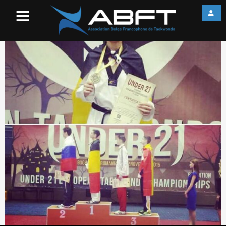
12250144_10208122346484