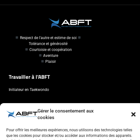
Respect de l'autre et estime de soi
Tolérance et générosité
Courtoisie et coopération
Aventure
Plaisir
Travailler à l'ABFT
Initiateur en Taekwondo
Contact
Gérer le consentement aux
cookies
Association Belge Francophone de Taekwondo
Chaussée de Wavre, 2057 - 1160 Auderghem
Pour offrir les meilleures expériences, nous utilisons des technologies telles
info@abft.be
que les cookies pour stocker et/ou accéder aux informations des appareils.