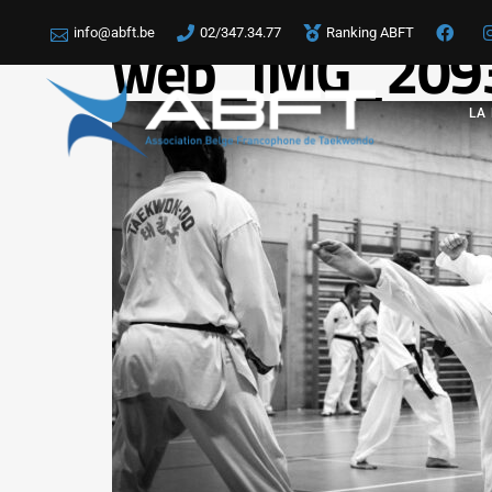
info@abft.be
02/347.34.77
Ranking ABFT
web_IMG_209
LA