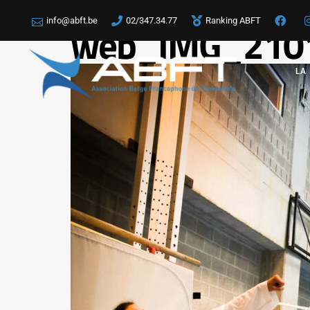
info@abft.be
02/347.34.77
Ranking ABFT
web_IMG_210
LA