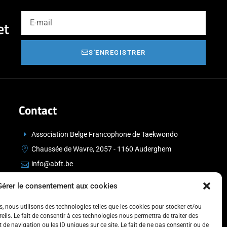
et
S'ENREGISTRER
Contact
Association Belge Francophone de Taekwondo
Chaussée de Wavre, 2057 - 1160 Auderghem
info@abft.be
+32 (0)2 347 34 77
Gérer le consentement aux cookies
es, nous utilisons des technologies telles que les cookies pour stocker et/ou
ils. Le fait de consentir à ces technologies nous permettra de traiter des
de navigation ou les ID uniques sur ce site. Le fait de ne pas consentir ou de