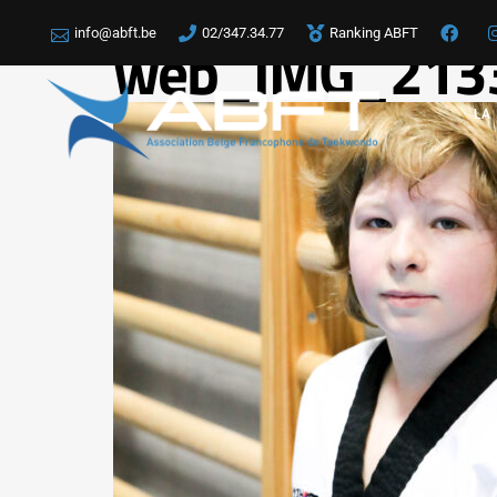
info@abft.be
02/347.34.77
Ranking ABFT
web_IMG_213
LA