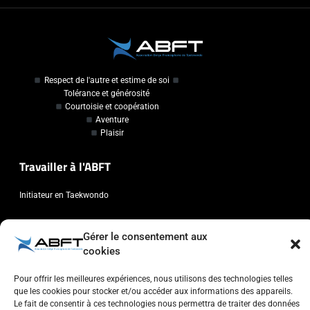
Respect de l'autre et estime de soi
Tolérance et générosité
Courtoisie et coopération
Aventure
Plaisir
Travailler à l'ABFT
Initiateur en Taekwondo
Contact
Gérer le consentement aux
cookies
Association Belge Francophone de Taekwondo
Chaussée de Wavre, 2057 - 1160 Auderghem
Pour offrir les meilleures expériences, nous utilisons des technologies telles
que les cookies pour stocker et/ou accéder aux informations des appareils.
info@abft.be
Le fait de consentir à ces technologies nous permettra de traiter des données