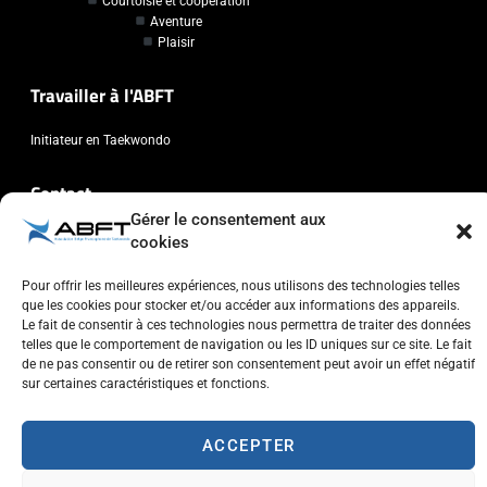
Courtoisie et coopération
Aventure
Plaisir
Travailler à l'ABFT
Initiateur en Taekwondo
Contact
Gérer le consentement aux
Association Belge Francophone de Taekwondo
cookies
Chaussée de Wavre, 2057 - 1160 Auderghem
Pour offrir les meilleures expériences, nous utilisons des technologies telles
info@abft.be
que les cookies pour stocker et/ou accéder aux informations des appareils.
+32 (0)2 347 34 77
Le fait de consentir à ces technologies nous permettra de traiter des données
telles que le comportement de navigation ou les ID uniques sur ce site. Le fait
de ne pas consentir ou de retirer son consentement peut avoir un effet négatif
sur certaines caractéristiques et fonctions.
ACCEPTER
Copyright © 2023 ABFT.BE – Tous droits réservés
Politique de confidentialité
Utilisation des cookies
Contactez-nous