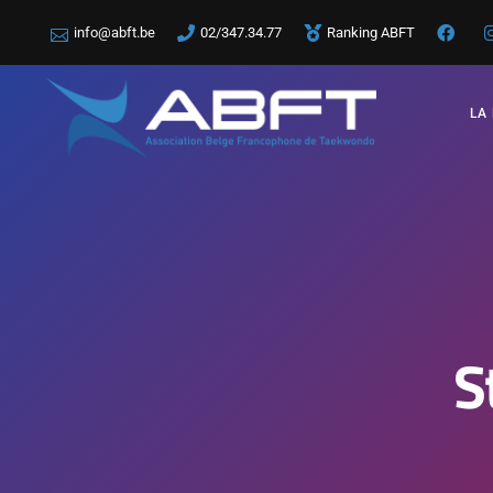
info@abft.be
02/347.34.77
Ranking ABFT
LA
S