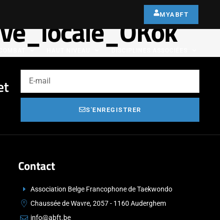
MYABFT
ive_locale_OKok
COMBAT
HAUT NIVEAU
DISCIPLINES ASSOCIÉES
et
S'ENREGISTRER
Contact
Association Belge Francophone de Taekwondo
Chaussée de Wavre, 2057 - 1160 Auderghem
info@abft.be