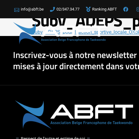
info@abft.be
02/347.34.77
Ranking ABFT
Subv_ADEPS_po
Subv_ADEPS_pour_l_action_sportive_locale_OKo
LA
Inscrivez-vous à notre newsletter 
mises à jour directement dans votr
Respect de l'autre et estime de soi