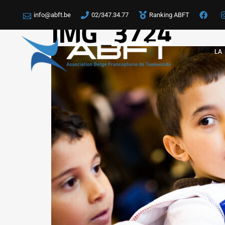
info@abft.be
02/347.34.77
Ranking ABFT
IMG_3724
LA