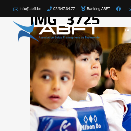
info@abft.be
02/347.34.77
Ranking ABFT
IMG_3725
LA