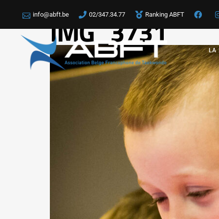
info@abft.be
02/347.34.77
Ranking ABFT
IMG_3731
LA