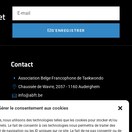
et
S'ENREGISTRER
Contact
Association Belge Francophone de Taekwondo
Chaussée de Wavre, 2057 - 1160 Auderghem
info@abft.be
+32 (0)2 347 34 77
Gérer le consentement aux cookies
es, nous utilisons des technologies telles que les cookies pour stocker et/ou
ils. Le fait de consentir à ces technologies nous permettra de traiter des
de navigation ou les ID uniques sur ce site. Le fait de ne pas consentir ou de