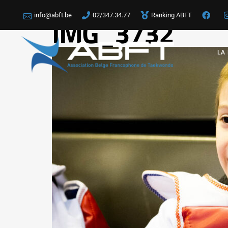
info@abft.be
02/347.34.77
Ranking ABFT
IMG_3732
LA