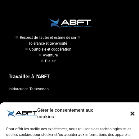
Respect de l'autre et estime de soi
Tolérance et générosité
Courtoisie et coopération
Aventure
Plaisir
Travailler à l'ABFT
Initiateur en Taekwondo
Contact
Gérer le consentement aux
cookies
Association Belge Francophone de Taekwondo
Chaussée de Wavre, 2057 - 1160 Auderghem
Pour offrir les meilleures expériences, nous utilisons des technologies telles
info@abft.be
que les cookies pour stocker et/ou accéder aux informations des appareils.