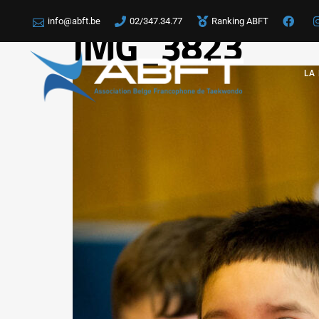
info@abft.be
02/347.34.77
Ranking ABFT
IMG_3823
LA