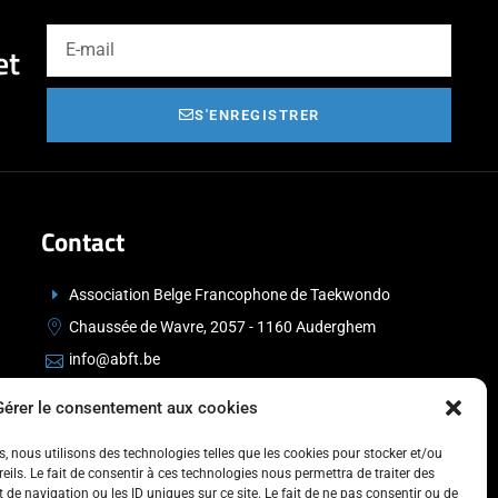
et
S'ENREGISTRER
Contact
Association Belge Francophone de Taekwondo
Chaussée de Wavre, 2057 - 1160 Auderghem
info@abft.be
+32 (0)2 347 34 77
Gérer le consentement aux cookies
es, nous utilisons des technologies telles que les cookies pour stocker et/ou
ils. Le fait de consentir à ces technologies nous permettra de traiter des
de navigation ou les ID uniques sur ce site. Le fait de ne pas consentir ou de