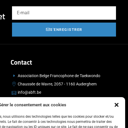
et
S'ENREGISTRER
Contact
Association Belge Francophone de Taekwondo
Chaussée de Wavre, 2057 - 1160 Auderghem
info@abft.be
+32 (0)2 347 34 77
Gérer le consentement aux cookies
es, nous utilisons des technologies telles que les cookies pour stocker et/ou
ils. Le fait de consentir à ces technologies nous permettra de traiter des
de navigation ou les ID uniques sur ce site. Le fait de ne pas consentir ou de