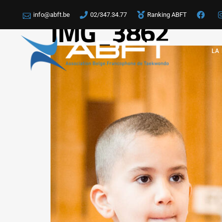
info@abft.be
02/347.34.77
Ranking ABFT
IMG_3862
LA