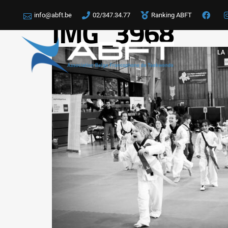
info@abft.be
02/347.34.77
Ranking ABFT
IMG_3968
LA