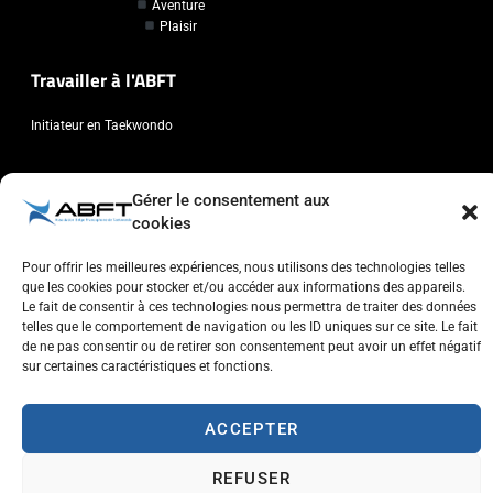
Aventure
Plaisir
Travailler à l'ABFT
Initiateur en Taekwondo
Contact
Gérer le consentement aux
cookies
Association Belge Francophone de Taekwondo
Chaussée de Wavre, 2057 - 1160 Auderghem
Pour offrir les meilleures expériences, nous utilisons des technologies telles
info@abft.be
que les cookies pour stocker et/ou accéder aux informations des appareils.
Le fait de consentir à ces technologies nous permettra de traiter des données
+32 (0)2 347 34 77
telles que le comportement de navigation ou les ID uniques sur ce site. Le fait
de ne pas consentir ou de retirer son consentement peut avoir un effet négatif
sur certaines caractéristiques et fonctions.
ACCEPTER
Copyright © 2023 ABFT.BE – Tous droits réservés
Politique de confidentialité
Utilisation des cookies
Contactez-nous
REFUSER