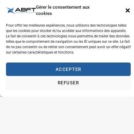
valeur de 6,6€ par
Gérer le consentement aux
jour de travail
cookies
Participation aux
Pour offrir les meilleures expériences, nous utilisons des technologies telles
que les cookies pour stocker et/ou accéder aux informations des appareils.
frais de
Le fait de consentir à ces technologies nous permettra de traiter des données
déplacements
telles que le comportement de navigation ou les ID uniques sur ce site. Le fait
Entrée en fonction :
de ne pas consentir ou de retirer son consentement peut avoir un effet négatif
sur certaines caractéristiques et fonctions.
A Partir du
04/09/2023
Lieu de travail :
Chaussée de Wavre 2057, 1160
ACCEPTER
Auderghem
(Centre Sportif de la Forêt de Soignes)
REFUSER
Intéressé(e)
Veuillez envoyer votre CV et une lettre de motivation à
l’attention de Thibault De Meyere à l’adresse e-mail suivante :
thibault.demeyere@abft.be. Votre CV renseignera au
minimum les informations suivantes :