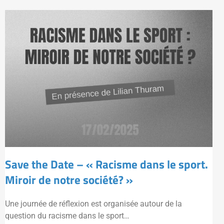
Save the Date – « Racisme dans le sport.
Miroir de notre société? »
Une journée de réflexion est organisée autour de la
question du racisme dans le sport…