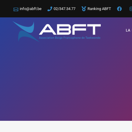
info@abft.be
02/347.34.77
Ranking ABFT
LA