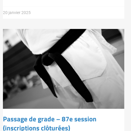
20 janvier 2025
Passage de grade – 87e session
(inscriptions clôturées)