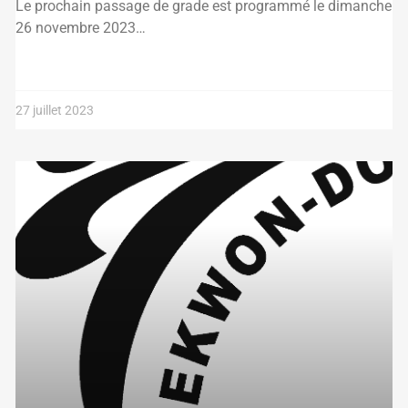
Le prochain passage de grade est programmé le dimanche
26 novembre 2023…
27 juillet 2023