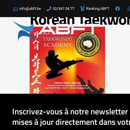
info@abft.be
02/347.34.77
Ranking ABFT
Korean Taekwo
LA
Inscrivez-vous à notre newsletter 
mises à jour directement dans votr