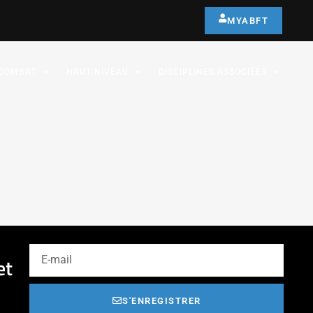
MYABFT
COMBAT
HAUT NIVEAU
DISCIPLINES ASSOCIÉES
et
S'ENREGISTRER