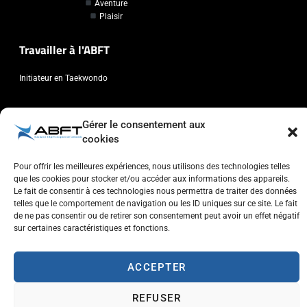
Aventure
Plaisir
Travailler à l'ABFT
Initiateur en Taekwondo
Contact
Gérer le consentement aux
cookies
Association Belge Francophone de Taekwondo
Chaussée de Wavre, 2057 - 1160 Auderghem
Pour offrir les meilleures expériences, nous utilisons des technologies telles
info@abft.be
que les cookies pour stocker et/ou accéder aux informations des appareils.
Le fait de consentir à ces technologies nous permettra de traiter des données
+32 (0)2 347 34 77
telles que le comportement de navigation ou les ID uniques sur ce site. Le fait
de ne pas consentir ou de retirer son consentement peut avoir un effet négatif
sur certaines caractéristiques et fonctions.
ACCEPTER
Copyright © 2023 ABFT.BE – Tous droits réservés
Politique de confidentialité
Utilisation des cookies
Contactez-nous
REFUSER