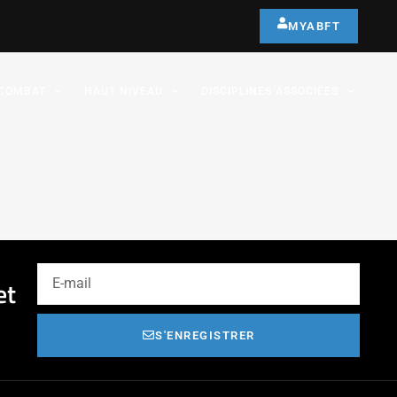
MYABFT
COMBAT
HAUT NIVEAU
DISCIPLINES ASSOCIÉES
et
S'ENREGISTRER