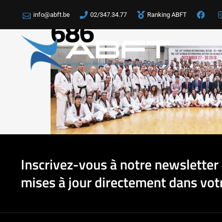
info@abft.be
02/347.34.77
Ranking ABFT
686
LA
Inscrivez-vous à notre newsletter 
mises à jour directement dans votr