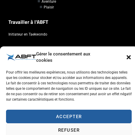
Aventure
Plaisir
Travailler à l'ABFT
Initiateur en Taekwondo
Contact
Gérer le consentement aux
cookies
Association Belge Francophone de Taekwondo
Chaussée de Wavre, 2057 - 1160 Auderghem
Pour offrir les meilleures expériences, nous utilisons des technologies telles
info@abft.be
que les cookies pour stocker et/ou accéder aux informations des appareils.
Le fait de consentir à ces technologies nous permettra de traiter des données
+32 (0)2 347 34 77
telles que le comportement de navigation ou les ID uniques sur ce site. Le fait
de ne pas consentir ou de retirer son consentement peut avoir un effet négatif
sur certaines caractéristiques et fonctions.
ACCEPTER
Copyright © 2023 ABFT.BE – Tous droits réservés
Politique de confidentialité
Utilisation des cookies
Contactez-nous
REFUSER