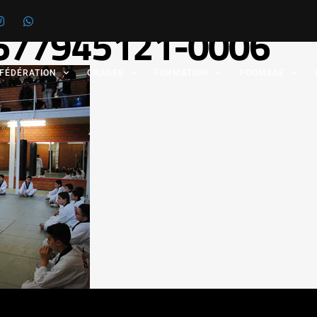
677945121-0006
 FÉDÉRATION
GRADES
FORMATION
POOMSAE