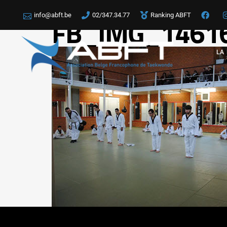
info@abft.be
02/347.34.77
Ranking ABFT
FB_IMG_1461
LA