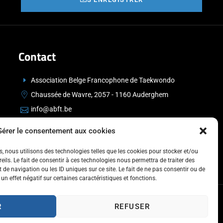
Contact
Association Belge Francophone de Taekwondo
Chaussée de Wavre, 2057 - 1160 Auderghem
info@abft.be
+32 (0)2 347 34 77
Gérer le consentement aux cookies
es, nous utilisons des technologies telles que les cookies pour stocker et/ou
ils. Le fait de consentir à ces technologies nous permettra de traiter des
de navigation ou les ID uniques sur ce site. Le fait de ne pas consentir ou de
un effet négatif sur certaines caractéristiques et fonctions.
R
REFUSER