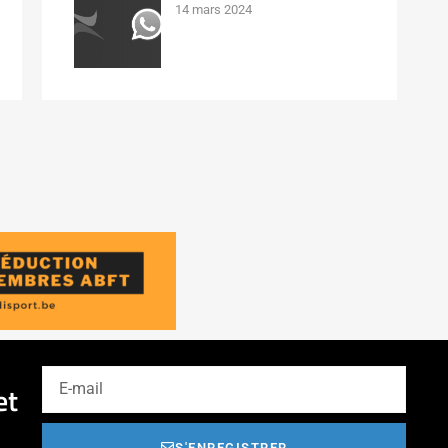
14 mars 2024
et
S'ENREGISTRER