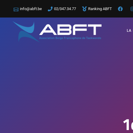
info@abft.be
02/347.34.77
Ranking ABFT
LA
1