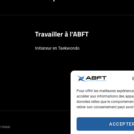
Travailler à l'ABFT
Initiateur en Taekwondo
Pour offrir les meilleures expérienc
accéder aux informations des appare
données telles que le comportement 
retirer son consentement peut avoir 
ACCEPTE
z-nous