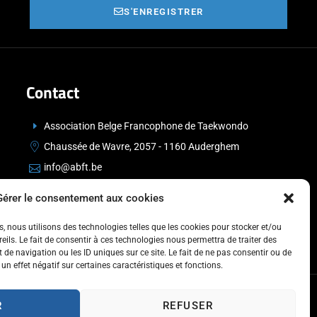
S'ENREGISTRER
Contact
Association Belge Francophone de Taekwondo
Chaussée de Wavre, 2057 - 1160 Auderghem
info@abft.be
+32 (0)2 347 34 77
Gérer le consentement aux cookies
es, nous utilisons des technologies telles que les cookies pour stocker et/ou
ils. Le fait de consentir à ces technologies nous permettra de traiter des
de navigation ou les ID uniques sur ce site. Le fait de ne pas consentir ou de
un effet négatif sur certaines caractéristiques et fonctions.
R
REFUSER