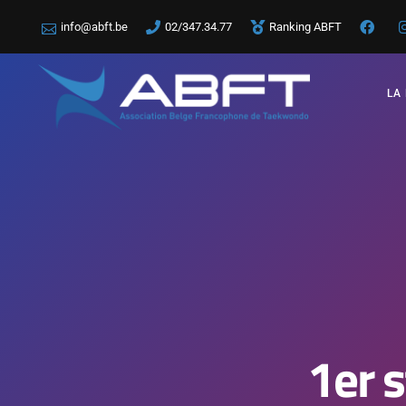
info@abft.be
02/347.34.77
Ranking ABFT
LA
1er 