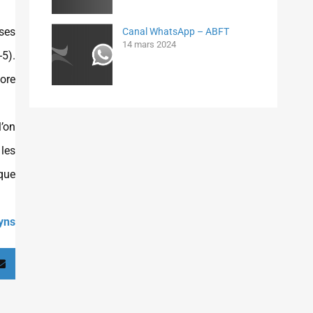
ses
Canal WhatsApp – ABFT
14 mars 2024
5).
core
’on
les
ique
yns