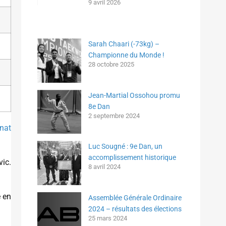
9 avril 2026
Sarah Chaari (-73kg) –
Championne du Monde !
28 octobre 2025
Jean-Martial Ossohou promu
8e Dan
2 septembre 2024
nat
Luc Sougné : 9e Dan, un
accomplissement historique
ic.
8 avril 2024
e en
Assemblée Générale Ordinaire
2024 – résultats des élections
25 mars 2024