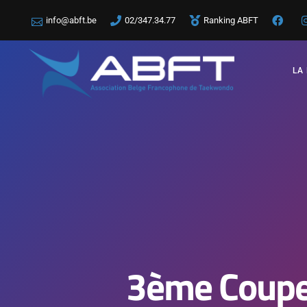
info@abft.be
02/347.34.77
Ranking ABFT
LA
3ème Coupe 