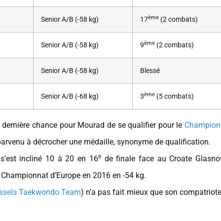
ème
Senior A/B (-58 kg)
17
(2 combats)
ème
Senior A/B (-58 kg)
9
(2 combats)
Senior A/B (-58 kg)
Blessé
ème
Senior A/B (-68 kg)
3
(5 combats)
 dernière chance pour Mourad de se qualifier pour le
Champion
 parvenu à décrocher une médaille, synonyme de qualification.
e
’est incliné 10 à 20 en 16
de finale face au Croate Glasnov
 du Championnat d’Europe en 2016 en -54 kg.
ssels Taekwondo Team
) n’a pas fait mieux que son compatriot