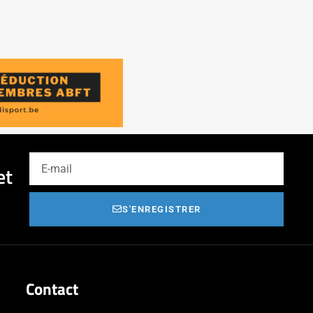
et
S'ENREGISTRER
Contact