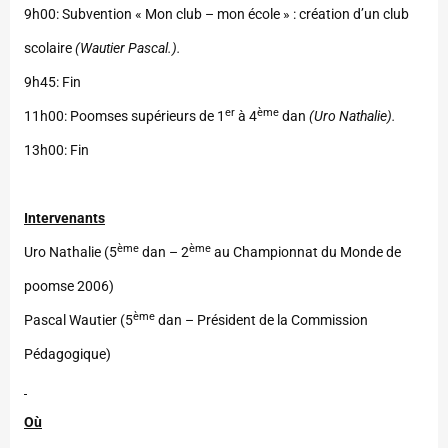
9h00: Subvention « Mon club – mon école » : création d’un club
scolaire
(Wautier Pascal.).
9h45: Fin
er
ème
11h00: Poomses supérieurs de 1
à 4
dan
(Uro Nathalie).
13h00: Fin
Intervenants
ème
ème
Uro Nathalie (5
dan – 2
au Championnat du Monde de
poomse 2006)
ème
Pascal Wautier (5
dan – Président de la Commission
Pédagogique)
Où