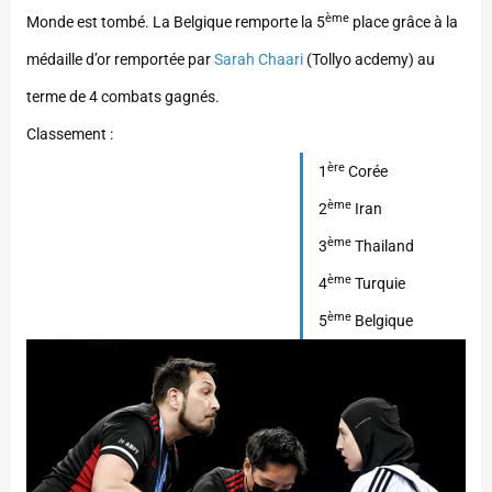
ème
Monde est tombé. La Belgique remporte la 5
place grâce à la
médaille d’or remportée par
Sarah Chaari
(Tollyo acdemy) au
terme de 4 combats gagnés.
Classement :
ère
1
Corée
ème
2
Iran
ème
3
Thailand
ème
4
Turquie
ème
5
Belgique