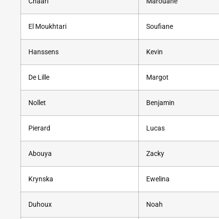
Chaari
Marouane
El Moukhtari
Soufiane
Hanssens
Kevin
De Lille
Margot
Nollet
Benjamin
Pierard
Lucas
Abouya
Zacky
Krynska
Ewelina
Duhoux
Noah