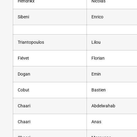
Hendrikx
Nicolas
Sibeni
Enrico
Triantopoulos
Lilou
Fiévet
Florian
Dogan
Emin
Cobut
Bastien
Chaari
Abdelwahab
Chaari
Anas