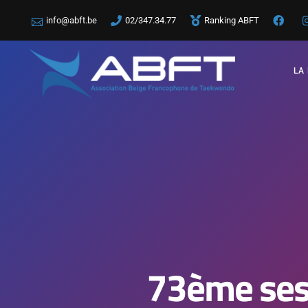
info@abft.be
02/347.34.77
Ranking ABFT
LA
73ème ses