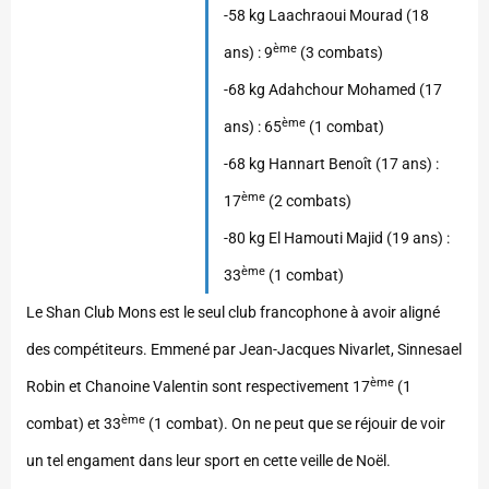
-58 kg Laachraoui Mourad (18
ème
ans) : 9
(3 combats)
-68 kg Adahchour Mohamed (17
ème
ans) : 65
(1 combat)
-68 kg Hannart Benoît (17 ans) :
ème
17
(2 combats)
-80 kg El Hamouti Majid (19 ans) :
ème
33
(1 combat)
Le Shan Club Mons est le seul club francophone à avoir aligné
des compétiteurs. Emmené par Jean-Jacques Nivarlet, Sinnesael
ème
Robin et Chanoine Valentin sont respectivement 17
(1
ème
combat) et 33
(1 combat). On ne peut que se réjouir de voir
un tel engament dans leur sport en cette veille de Noël.