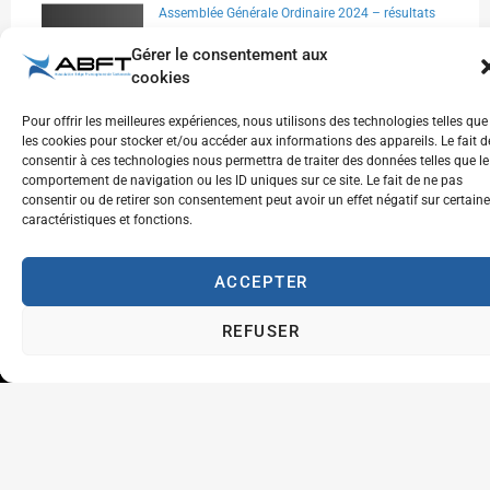
Assemblée Générale Ordinaire 2024 – résultats
des élections
Gérer le consentement aux
25 mars 2024
cookies
Pour offrir les meilleures expériences, nous utilisons des technologies telles que
Canal WhatsApp – ABFT
les cookies pour stocker et/ou accéder aux informations des appareils. Le fait d
14 mars 2024
consentir à ces technologies nous permettra de traiter des données telles que le
comportement de navigation ou les ID uniques sur ce site. Le fait de ne pas
consentir ou de retirer son consentement peut avoir un effet négatif sur certain
caractéristiques et fonctions.
ACCEPTER
REFUSER
Inscrivez-vous à notre newsletter pour recevoir
les dernières actualités et mises à jour
directement dans votre boîte de réception.