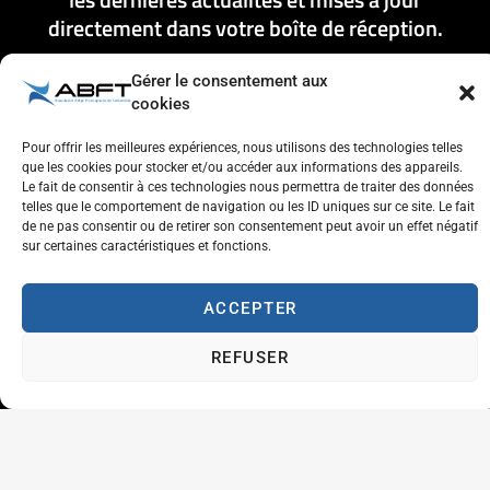
directement dans votre boîte de réception.
Gérer le consentement aux
cookies
Pour offrir les meilleures expériences, nous utilisons des technologies telles
S'ENREGISTRER
que les cookies pour stocker et/ou accéder aux informations des appareils.
Le fait de consentir à ces technologies nous permettra de traiter des données
telles que le comportement de navigation ou les ID uniques sur ce site. Le fait
de ne pas consentir ou de retirer son consentement peut avoir un effet négatif
sur certaines caractéristiques et fonctions.
ACCEPTER
Respect de l'autre et estime de soi
Tolérance et générosité
REFUSER
Courtoisie et coopération
Aventure
Plaisir
Travailler à l'ABFT