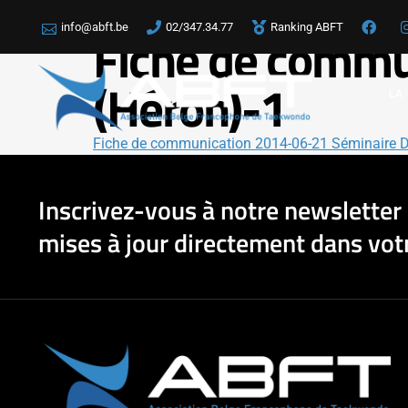
info@abft.be
02/347.34.77
Ranking ABFT
Fiche de commu
(Héron)-1
LA
Fiche de communication 2014-06-21 Séminaire D
Inscrivez-vous à notre newsletter 
mises à jour directement dans votr