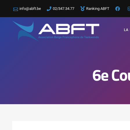
info@abft.be
02/347.34.77
Ranking ABFT
LA
6e Co