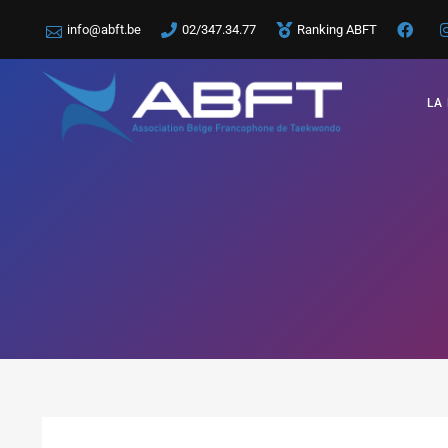
info@abft.be
02/347.34.77
Ranking ABFT
LA