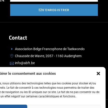
S'ENREGISTRER
Contact
Association Belge Francophone de Taekwondo
Chaussée de Wavre, 2057 - 1160 Auderghem
info@abft.be
+32 (0)2 347 34 77
Gérer le consentement aux cookies
es, nous utilisons des technologies telles que les cookies pour stocker et/ou
ils. Le fait de consentir à ces technologies nous permettra de traiter des
de navigation ou les ID uniques sur ce site. Le fait de ne pas consentir ou de
un effet négatif sur certaines caractéristiques et fonctions.