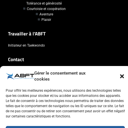
Tolérance et générosité
Courtoisie et coopération
Aventure
Plaisir
Travailler à l'ABFT
Initiateur en Taekwondo
Contact
Association Belge Francophone de Taekwondo
Gérer le consentement aux
cookies
Chaussée de Wavre, 2057 - 1160 Auderghem
info@abft.be
Pour offrir les meilleures expériences, nous utilisons des technologies telles
+32 (0)2 347 34 77
que les cookies pour stocker et/ou accéder aux informations des appareils.
Le fait de consentir à ces technologies nous permettra de traiter des données
telles que le comportement de navigation ou les ID uniques sur ce site. Le fait
de ne pas consentir ou de retirer son consentement peut avoir un effet négatif
sur certaines caractéristiques et fonctions.