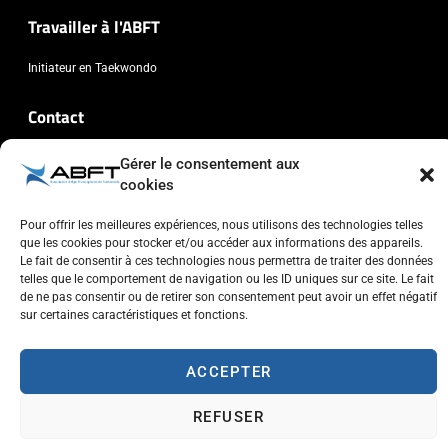
Travailler à l'ABFT
Initiateur en Taekwondo
Contact
Association Belge Francophone de Taekwondo
Gérer le consentement aux
cookies
Chaussée de Wavre, 2057 - 1160 Auderghem
info@abft.be
Pour offrir les meilleures expériences, nous utilisons des technologies telles
+32 (0)2 347 34 77
que les cookies pour stocker et/ou accéder aux informations des appareils.
Le fait de consentir à ces technologies nous permettra de traiter des données
telles que le comportement de navigation ou les ID uniques sur ce site. Le fait
de ne pas consentir ou de retirer son consentement peut avoir un effet négatif
sur certaines caractéristiques et fonctions.
Copyright © 2023 ABFT.BE – Tous droits réservés
ACCEPTER
Politique de confidentialité
Utilisation des cookies
Contactez-nous
REFUSER