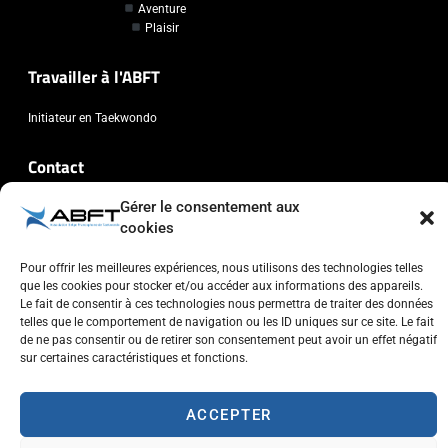
Aventure
Plaisir
Travailler à l'ABFT
Initiateur en Taekwondo
Contact
Gérer le consentement aux
Association Belge Francophone de Taekwondo
cookies
Chaussée de Wavre, 2057 - 1160 Auderghem
info@abft.be
Pour offrir les meilleures expériences, nous utilisons des technologies telles
+32 (0)2 347 34 77
que les cookies pour stocker et/ou accéder aux informations des appareils.
Le fait de consentir à ces technologies nous permettra de traiter des données
telles que le comportement de navigation ou les ID uniques sur ce site. Le fait
de ne pas consentir ou de retirer son consentement peut avoir un effet négatif
sur certaines caractéristiques et fonctions.
Copyright © 2023 ABFT.BE – Tous droits réservés
ACCEPTER
Politique de confidentialité
Utilisation des cookies
Contactez-nous