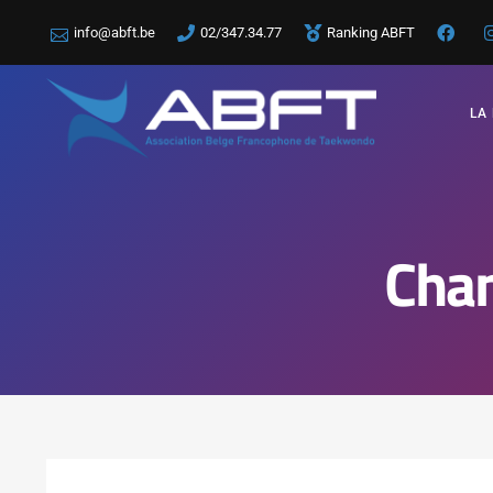
info@abft.be
02/347.34.77
Ranking ABFT
LA
Cham