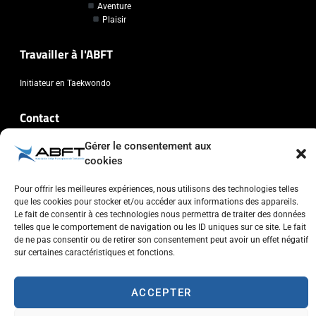
Aventure
Plaisir
Travailler à l'ABFT
Initiateur en Taekwondo
Contact
Gérer le consentement aux
Association Belge Francophone de Taekwondo
cookies
Chaussée de Wavre, 2057 - 1160 Auderghem
info@abft.be
Pour offrir les meilleures expériences, nous utilisons des technologies telles
+32 (0)2 347 34 77
que les cookies pour stocker et/ou accéder aux informations des appareils.
Le fait de consentir à ces technologies nous permettra de traiter des données
telles que le comportement de navigation ou les ID uniques sur ce site. Le fait
de ne pas consentir ou de retirer son consentement peut avoir un effet négatif
sur certaines caractéristiques et fonctions.
Copyright © 2023 ABFT.BE – Tous droits réservés
ACCEPTER
Politique de confidentialité
Utilisation des cookies
Contactez-nous