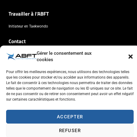
Travailler à l'ABFT
Initiateur en Taekwondo
Contact
Gérer le consentement aux
Association Belge Francophone de Taekwondo
cookies
Chaussée de Wavre, 2057 - 1160 Auderghem
info@abft.be
Pour offrir les meilleures expériences, nous utilisons des technologies telles
que les cookies pour stocker et/ou accéder aux informations des appareils.
+32 (0)2 347 34 77
Le fait de consentir à ces technologies nous permettra de traiter des données
telles que le comportement de navigation ou les ID uniques sur ce site. Le fait
de ne pas consentir ou de retirer son consentement peut avoir un effet négatif
sur certaines caractéristiques et fonctions.
ACCEPTER
Copyright © 2023 ABFT.BE – Tous droits réservés
Politique de confidentialité
Utilisation des cookies
Contactez-nous
REFUSER