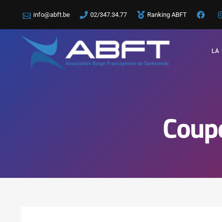
info@abft.be
02/347.34.77
Ranking ABFT
LA
Coupe