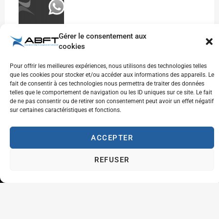
Gérer le consentement aux
cookies
Pour offrir les meilleures expériences, nous utilisons des technologies telles
que les cookies pour stocker et/ou accéder aux informations des appareils. Le
Inscrivez-vous à notre newsletter pour recevoir
fait de consentir à ces technologies nous permettra de traiter des données
les dernières actualités et mises à jour
telles que le comportement de navigation ou les ID uniques sur ce site. Le fait
directement dans votre boîte de réception.
de ne pas consentir ou de retirer son consentement peut avoir un effet négatif
sur certaines caractéristiques et fonctions.
ACCEPTER
REFUSER
S'ENREGISTRER